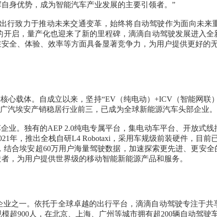
自身优势，成为智能汽车产业发展的主要引领者。”
滴滴出行致力于推动未来交通变革，始终将自动驾驶作为面向未来
划的开启，量产化也迎来了新的里程碑，滴滴自动驾驶发展进入
在安全、体验、效率等方面具备显著竞争力，为用户提供更好的无
心载体。自成立以来，坚持“EV（纯电动）+ICV（智能网联
年发展，广汽埃安产销稳居行业前三，已成为全球新能源汽车头部企业
业。独有的AEP 2.0纯电专属平台，集电动车平台、开放式
年，推出全栈自研L4 Robotaxi，采用车规级前装硬件，目前
架构，结合埃安超60万用户海量驾驶数据，加速探索更先进、更安
造者，为用户提供世界级的移动智能新能源产品和服务。
企业之一。依托于全球卓越的出行平台，滴滴自动驾驶专注于共
超900人，在北京、上海、广州等城市拥有超200辆自动驾驶车