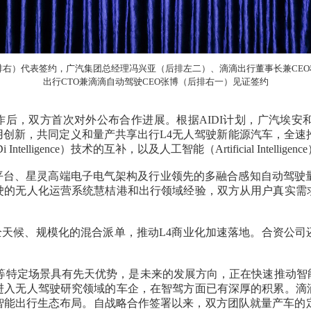
排右）代表签约，广汽集团总经理冯兴亚（后排左二）、滴滴出行董事长兼CE
出行CTO兼滴滴自动驾驶CEO张博（后排右一）见证签约
作后，双方首次对外公布合作进展。根据AIDI计划，广汽埃
创新，共同定义和量产共享出行L4无人驾驶新能源汽车，全速推
telligence）技术的互补，以及人工智能（Artificial Intelligenc
属平台、星灵高端电子电气架构及行业领先的多融合感知自动驾驶
驶的无人化运营系统慧桔港和出行领域经验，双方从用户真实需
全天候、规模化的混合派单，推动L4商业化加速落地。合资公
等特定场景具有先天优势，是未来的发展方向，正在快速推动智
进入无人驾驶研究领域的车企，在智驾方面已有深厚的积累。滴
能出行生态布局。自战略合作签署以来，双方团队就量产车的定