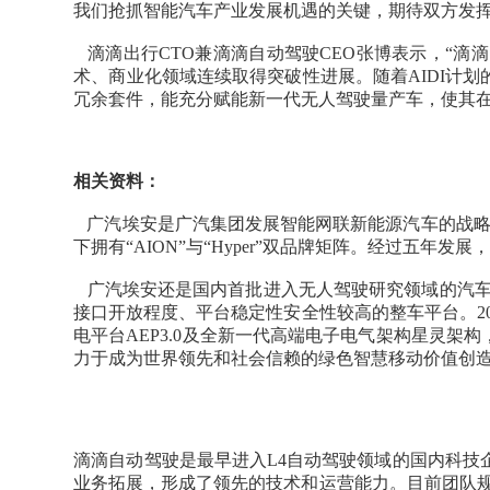
我们抢抓智能汽车产业发展机遇的关键，期待双方发挥
滴滴出行CTO兼滴滴自动驾驶CEO张博表示，“
术、商业化领域连续取得突破性进展。随着AIDI计
冗余套件，能充分赋能新一代无人驾驶量产车，使其
相关资料：
广汽埃安是广汽集团发展智能网联新能源汽车的战略核
下拥有“AION”与“Hyper”双品牌矩阵。经过五
广汽埃安还是国内首批进入无人驾驶研究领域的汽车企
接口开放程度、平台稳定性安全性较高的整车平台。2021
电平台AEP3.0及全新一代高端电子电气架构星灵
力于成为世界领先和社会信赖的绿色智慧移动价值创
滴滴自动驾驶是最早进入L4自动驾驶领域的国内科技
业务拓展，形成了领先的技术和运营能力。目前团队规模