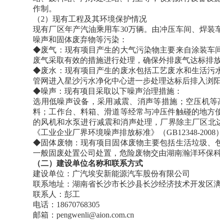
作制。
（2）现有工程及其环境保护情况
现有厂区年产汽油乘用车30万辆。由冲压车间、焊
噪声和固体废弃物等污染：
◆废气：现有项目产生的大气污染物主要来自涂装车
废气采取有效的措施进行处理，确保外排废气达标排
◆废水：现有项目产生的废水包括工艺废水和生活污
管网进入星沙污水净化中心进一步处理达标后排入浏
◆噪声：现有项目采取以下噪声治理措施：
选用低噪声设备，采用减震、消声等措施；空压机等
料；工作台、料箱、滑道等经常与冲压件触碰的地方
的风机和水泵进行减震和消声处理，厂界除主厂区北边界
《工业企业厂界环境噪声排放标准》（GB12348-200
◆固体废物：现有项目固体废物主要包括生活垃圾、
一般固废处置公司处置，危险废物交由湖南瀚洋环保
（二）建设单位名称和联系方式
建设单位：广汽埃安新能源汽车股份有限公司
联系地址：湖南省长沙市长沙县长沙经济技术开发区漓
联系人：彭工
电话：18670768305
邮箱：pengwenli@aion.com.cn