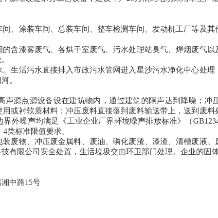
装车间、涂装车间、总装车间、整车检测车间、发动机工厂等及其
间的含漆雾废气、各烘干室废气、污水处理站臭气、焊烟废气以
放。
水。生活污水直接排入市政污水管网进入星沙污水净化中心处理
阳河。
高声源点源设备设在建筑物内，通过建筑的隔声达到降噪；冲
使用或衬软质材料；冲压废料直接落到废料输送带上，送到废料
外噪声均满足《工业企业厂界环境噪声排放标准》（GB12348
8）4类标准限值要求。
包装废物、冲压废金属料、废油、磷化废渣、漆渣、清槽废液、
科技有限公司安全处置，生活垃圾交由环卫部门处理。企业的固
湘中路15号